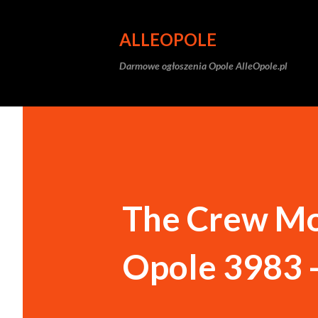
ALLEOPOLE
Darmowe ogłoszenia Opole AlleOpole.pl
The Crew Mot
Opole 3983 