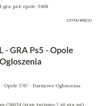
l-gra-ps4-opole-3468
CZYTAJ WIĘCEJ
L - GRA Ps5 - Opole
Ogloszenia
 - Opole 3767 - Darmowe Ogloszenia
enie/58634/gran-turismo-7-pl-gra-ps5-