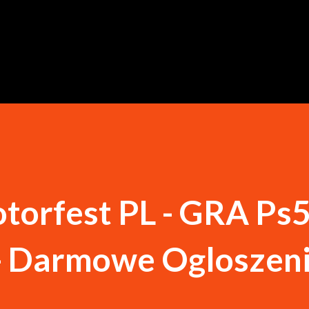
Przejdź do głównej zawartości
orfest PL - GRA Ps5
- Darmowe Ogloszen